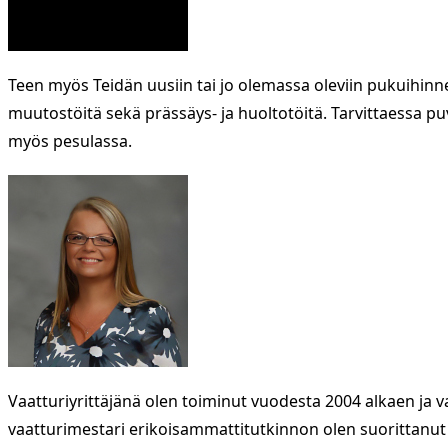
Teen myös Teidän uusiin tai jo olemassa oleviin pukuihinne
muutostöitä sekä prässäys- ja huoltotöitä. Tarvittaessa p
myös pesulassa.
Vaatturiyrittäjänä olen toiminut vuodesta 2004 alkaen ja 
vaatturimestari erikoisammattitutkinnon olen suorittanut 