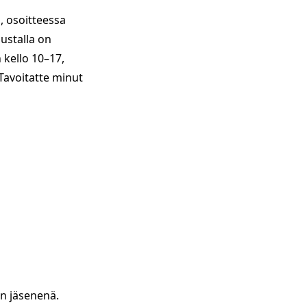
, osoitteessa
dustalla on
 kello 10–17,
Tavoitatte minut
enliikkeisiin.
en jäsenenä.