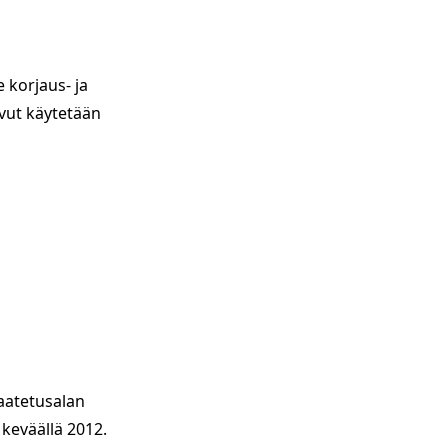
 korjaus- ja
uvut käytetään
vaatetusalan
keväällä 2012.