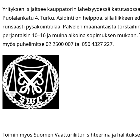
Yritykseni sijaitsee kauppatorin läheisyydessä katutasossa
Puolalankatu 4, Turku. Asiointi on helppoa, sillä liikkeen e
runsaasti pysäköintitilaa. Palvelen maanantaista torstaihin
perjantaisin 10–16 ja muina aikoina sopimuksen mukaan. 
myös puhelimitse 02 2500 007 tai 050 4327 227.
Vaatturiliike Miia Virtanen kuuluu Suomen Vaatturiliiton jäs
Toimin myös Suomen Vaatturiliiton sihteerinä ja hallituks