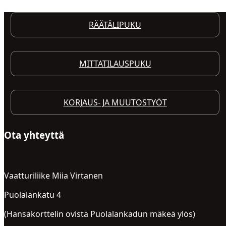
RÄÄTÄLIPUKU
MITTATILAUSPUKU
KORJAUS- JA MUUTOSTYÖT
Ota yhteyttä
Vaatturiliike Miia Virtanen
Puolalankatu 4
(Hansakorttelin ovista Puolalankadun mäkeä ylös)