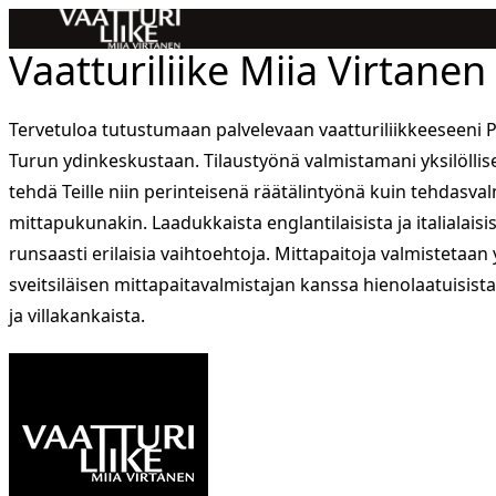
Vaatturiliike Miia Virtanen
Tervetuloa tutustumaan palvelevaan vaatturiliikkeeseeni 
Turun ydinkeskustaan. Tilaustyönä valmistamani yksilöllis
tehdä Teille niin perinteisenä räätälintyönä kuin tehdasva
mittapukunakin. Laadukkaista englantilaisista ja italialaisi
runsaasti erilaisia vaihtoehtoja. Mittapaitoja valmistetaan
sveitsiläisen mittapaitavalmistajan kanssa hienolaatuisista 
ja villakankaista.