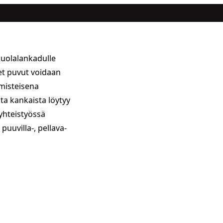
Puolalankadulle
et puvut voidaan
lmisteisena
sta kankaista löytyy
 yhteistyössä
puuvilla-, pellava-